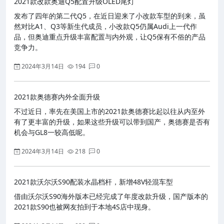
2021款改款奥迪Q5配置升级OLED尾灯
发布了四年的第二代Q5，在近日迎来了小改款车型的到来，虽
然对比A1、Q3等新生代成员，小改款Q5仍属Audi上一代作
品，但奥迪重点升级丰富配置与内外观，让Q5保有不俗的产品
竞争力。
2024年3月14日
194
0
2021款奥德赛内外全面升级
不过近日，率先在美国上市的2021款奥德赛比起以往从内至外
有了更丰富的升级，如果这些升级可以带到国产，奥德赛是否有
机会与GL8一较高低呢。
2024年3月14日
218
0
2021款沃尔沃S90配装水晶档杆，新增48V轻混车型
借由沃尔沃S90海外版本已经完成了年度改款升级，国产版本的
2021款S90也被网友拍到于本地4S店中现身。