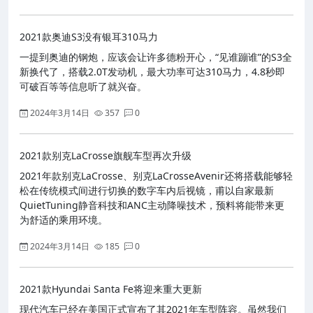
2021款奥迪S3没有银耳310马力
一提到奥迪的钢炮，应该会让许多德粉开心，“见谁蹦谁”的S3全
新换代了，搭载2.0T发动机，最大功率可达310马力，4.8秒即
可破百等等信息听了就兴奋。
2024年3月14日
357
0
2021款别克LaCrosse旗舰车型再次升级
2021年款别克LaCrosse、别克LaCrosseAvenir还将搭载能够轻
松在传统模式间进行切换的数字车内后视镜，甫以自家最新
QuietTuning静音科技和ANC主动降噪技术，预料将能带来更
为舒适的乘用环境。
2024年3月14日
185
0
2021款Hyundai Santa Fe将迎来重大更新
现代汽车已经在美国正式宣布了其2021年车型阵容。虽然我们