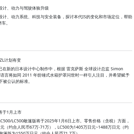
：设计、动力与驾驶体验升级
重塑设计、动力系统、科技与安全装备，探讨本代IS的变化和市场定位，帮助
轿车。
-ZL计划有变
量产版都已在新的日本设计中心制作中，根据 雷克萨斯 全球设计总监 Simon
设计语言将如同 2011 年纺锤式水箱护罩问世时一样引人注目，并希望赋予
下被公认的标准。
车将于1月上市
/LC500/LC500敞篷版将于2025年1月6日上市。零售价格（含税）方面，
万日元（约合人民币67万-71万），LC500为1405万日元~1488万日元（约
00敞篷版为1550万日元（约合人民币71.7万）。