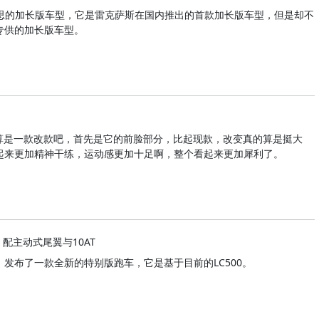
有意思的加长版车型，它是雷克萨斯在国内推出的首款加长版车型，但是却不
专供的加长版车型。
也算是一款改款吧，首先是它的前脸部分，比起现款，改变真的算是挺大
起来更加精神干练，运动感更加十足啊，整个看起来更加犀利了。
，配主动式尾翼与10AT
发布了一款全新的特别版跑车，它是基于目前的LC500。