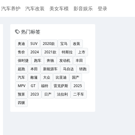
汽车养护
汽车改装
美女车模
影音娱乐
登录
热门标签
奥迪
SUV
2020款
宝马
改装
售价
2024
2021款
特斯拉
上市
保时捷
跑车
奔驰
发动机
丰田
超跑
本田
新能源车
马自达
轿跑
汽车
敞篷
大众
比亚迪
国产
MPV
GT
福特
雷克萨斯
2025
预算
2023
日产
法拉利
二手车
四驱