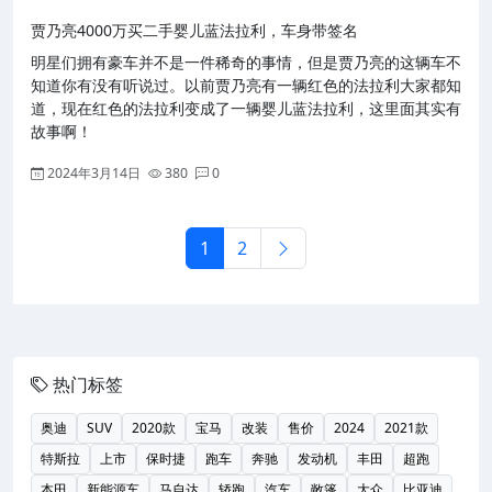
贾乃亮4000万买二手婴儿蓝法拉利，车身带签名
明星们拥有豪车并不是一件稀奇的事情，但是贾乃亮的这辆车不
知道你有没有听说过。以前贾乃亮有一辆红色的法拉利大家都知
道，现在红色的法拉利变成了一辆婴儿蓝法拉利，这里面其实有
故事啊！
2024年3月14日
380
0
1
2
热门标签
奥迪
SUV
2020款
宝马
改装
售价
2024
2021款
特斯拉
上市
保时捷
跑车
奔驰
发动机
丰田
超跑
本田
新能源车
马自达
轿跑
汽车
敞篷
大众
比亚迪