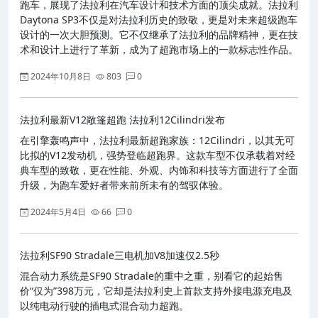
跑车，展现了法拉利在汽车设计和技术方面的顶尖成就。法拉利
Daytona SP3不仅是对法拉利历史的致敬，更是对未来超级跑车
设计的一次大胆预测。它不仅继承了法拉利的品牌精神，更在技
术和设计上进行了革新，成为了超跑市场上的一款标志性作品。
2024年10月8日
803
0
法拉利最新V12敞篷超跑 法拉利12Cilindri发布
在引擎轰鸣声中，法拉利最新超跑家族：12Cilindri，以其无可
比拟的V12发动机，强势登临超跑界。这款车型不仅承载着对经
典车型的致敬，更在性能、外观、内饰和科技等方面进行了全面
升级，为跑车爱好者带来前所未有的驾驭体验。
2024年5月4日
66
0
法拉利SF90 Stradale三电机加V8加速仅2.5秒
混合动力系统是SF90 Stradale的重中之重，别看它的起始售
价“仅为”398万元，它却是法拉利史上首款支持外接电源充电及
以纯电动行驶的插电式混合动力超跑。