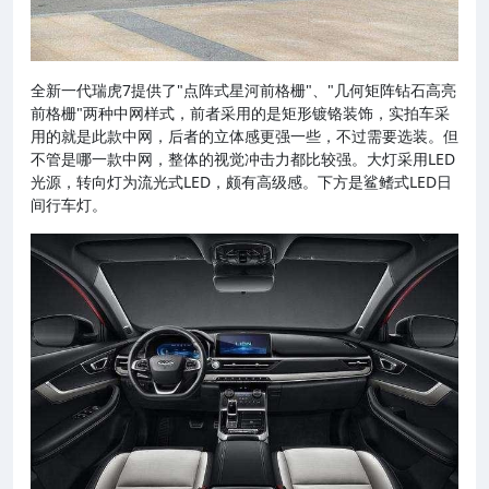
全新一代瑞虎7提供了"点阵式星河前格栅"、"几何矩阵钻石高亮
前格栅"两种中网样式，前者采用的是矩形镀铬装饰，实拍车采
用的就是此款中网，后者的立体感更强一些，不过需要选装。但
不管是哪一款中网，整体的视觉冲击力都比较强。大灯采用LED
光源，转向灯为流光式LED，颇有高级感。下方是鲨鳍式LED日
间行车灯。