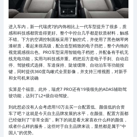
进入车内，新一代瑞虎7的内饰相比上一代车型提升了很多，质
感和科技感都营造得更好。整个中控台几乎都是软质材料，触感
不错。下方的空调控制面板采用了触控式，并使用了黑色钢琴烤
漆材质，看起来很高级，配合造型精致的电子挡把，整个内饰的
视觉观感很出色。PRO车型采用智能电子档把，并配备有手机无
线充电功能，实用与科技感并重。档把后方是电子手刹、自动启
停、驾驶模式选择、车道保持、陡坡缓降、自动泊车等功能按
键，同时提供360度鸟瞰式全景影像，并支持三维视图，对新手
和女司机来说确
实算是个福音。此外，瑞虎7 PRO还有19项领先的ADAS辅助驾
驶功能，达到了L2+级自动驾驶。
到此想必没有人会考虑用10万去买一台配置低、颜值低的合资
车了吧？这就是今天自主品牌发展的水平，在颜值、配置方面都
已经做到了"非常全面"，剩下的就是看大家喜欢什么样的颜值，
或者什么样的服务，这些对于自主品牌来说，显然都是属于"中
国人"的优势。