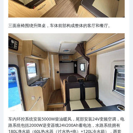
三面座椅围绕升降桌，车体前部构成整体的客厅和餐厅。
车内环控系统安装5000W柴油暖风，尾部安装24V变频空调，电
路系统包括2000W逆变器饿24V200Ah蓄电池，水路系统拥有
180L净水箱（60L热水器（过水热+电）+120L冷水箱），两套