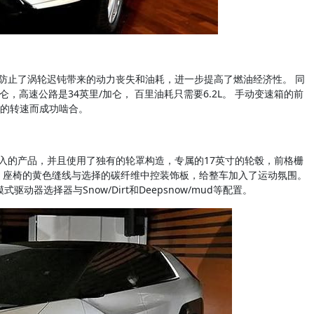
S，防止了涡轮迟钝带来的动力丧失和油耗，进一步提高了燃油经济性。 同
仑，高速公路是34英里/加仑， 百里油耗只需要6.2L。 手动变速箱的前
的转速而成功啮合。
中新加入的产品，并且使用了独有的轮罩构造，专属的17英寸的轮毂，前格栅
、座椅的黄色缝线与选择的碳纤维中控装饰板，给整车加入了运动氛围。
驱动器选择器与Snow/Dirt和Deepsnow/mud等配置。