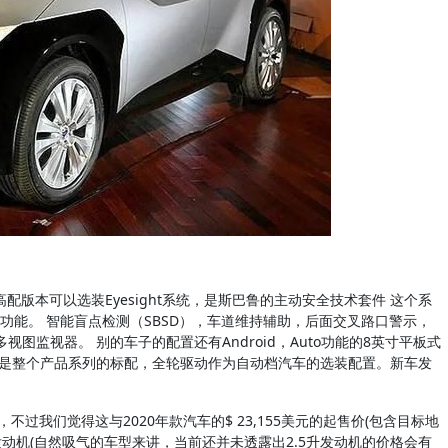
配版本可以选装Eyesight系统，是斯巴鲁的主动安全技术套件 这个系
能。 智能盲点检测（SBSD），车道维持辅助，后面交叉路口警示，
视图监视器。 别的车子的配置还有Android，Auto功能的8英寸平板式
动是整个产品系列的标配，全轮驱动作为自动档汽车的选装配置。新车发
，不过我们觉得这与2020年款汽车的$ 23,155美元的起售价(包含目标地
5升发动机(自然吸气的车型来讲，当前还并未透露出2.5升发动机的价格会有