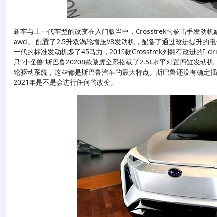
新车与上一代车型的改变在入门版当中，Crosstrek的拳击手发动机
awd。 配置了2.5升双涡轮增压V8发动机，配备了通过改进提升
一代的标准发动机多了45马力，2019款Crosstrek列拥有改进的
只“小怪兽”斯巴鲁20208款傲虎全系搭载了2.5L水平对置四缸发动机
轮驱动系统，这些都是斯巴鲁汽车的最大特点。斯巴鲁还没有确定插件Cro
2021年是不是会进行任何的改变。