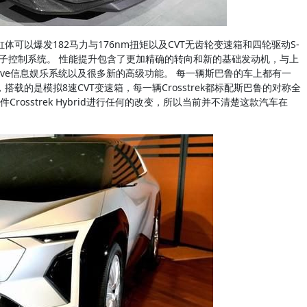
缸体可以爆发182马力与176nm扭矩以及CVT无齿轮变速箱和四轮驱动S-
的电子控制系统。 性能提升包含了更加精确的转向和新的基础发动机，与上
I-drive信息娱乐系统以及很多新的高级功能。 每一辆斯巴鲁的车上都有一
，搭载的是模拟8速CVT变速箱，每一辆Crosstrek都标配斯巴鲁的对称全
sstrek Hybrid进行任何的改变，所以当前并不清楚这款汽车在