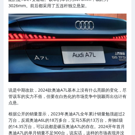
3026mm。前后都采用了五连杆独立悬架。
说是中期改款，2024款奥迪A7L基本上没有什么亮眼的变化，尽
管该车的实力不俗，但要在白热化的市场竞争中脱颖而出估计有
点悬。
根据公开的销量显示，2023年奥迪A7L全年累计销量勉强超过2
万台，反观奥迪A6L的18万多台，宝马5系的13万台，奔驰E级
的14.35万台，可以说都是碾压奥迪A7L的存在。2024开年首月
奥迪A7L的单月销量不足900台，说实话，这样的市场表现并没